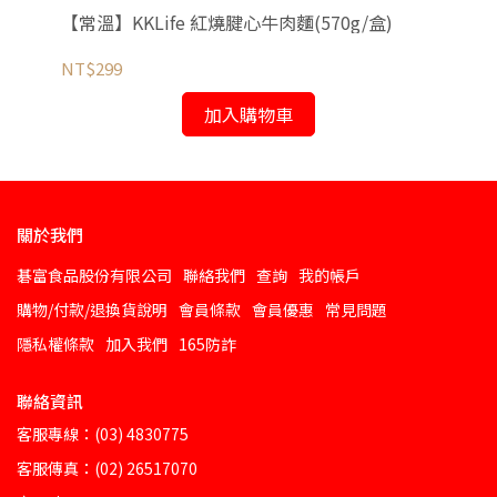
【常溫】KKLife 紅燒腱心牛肉麵(570g/盒)
【常
NT$299
NT
加入購物車
關於我們
碁富食品股份有限公司
聯絡我們
查詢
我的帳戶
購物/付款/退換貨說明
會員條款
會員優惠
常見問題
隱私權條款
加入我們
165防詐
聯絡資訊
客服專線：(03) 4830775
客服傳真：(02) 26517070