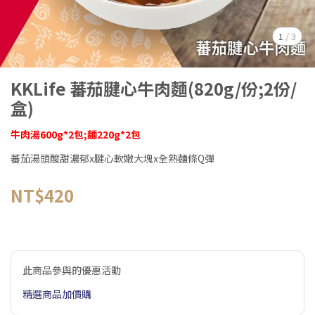
1
/
3
KKLife 蕃茄腱心牛肉麵(820g/份;2份/
盒)
牛肉湯600g*2包;麵220g*2包
蕃茄湯頭酸甜濃郁x腱心軟嫩大塊x全熟麵條Q彈
NT$420
此商品參與的優惠活動
精選商品加價購