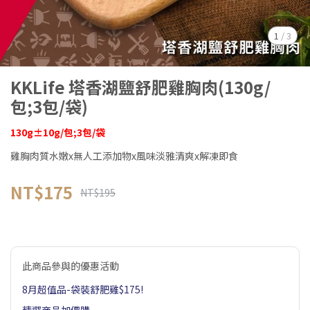
1
/
3
KKLife 塔香湖鹽舒肥雞胸肉(130g/
包;3包/袋)
130g±10g/包;3包/袋
雞胸肉質水嫩x無人工添加物x風味淡雅清爽x解凍即食
NT$175
NT$195
此商品參與的優惠活動
8月超值品-袋裝舒肥雞$175!