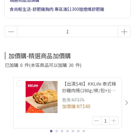
精選商品加價購
食尚輕生活-舒肥雞胸肉 專區滿$1300贈煙燻舒肥雞
加價購-精選商品加價購
已加購
0
件
(本區商品可以加購
30
件)
【出清$40】KKLife 泰式辣
炒雞肉捲(180g/條/包+)(效
期26/10/18)
售價
NT$75
加價購
NT$40