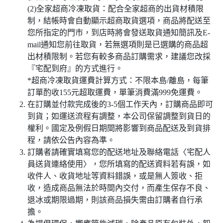
(2)全家超商冷凍取貨：配合全家超商的出貨材積限
制，結帳時會自動顯示超商取貨選項，商品將配送至
您所指定的門市，到店時將會發送取貨通知簡訊及E-
mail通知您前往取貨，若無選項則是已選購的商品超
出材積限制。若您有較多商品訂購需求，建議您改採
『宅配到府』的方式進行。
*超商冷凍取貨運費計算方式：不限本島/離島，每筆
訂單酌收155元超取運費，單筆消費滿999免運費。
在訂購並付款完成後的3-5個工作天內，訂購商品即可
到貨；如運送流程有調整，本公司保留調整到貨日的
權利。國定及例假日期間將影響到商品配送及到貨排
程，請依公告內容為準。
訂購者請確實填寫您的配送地址及聯絡電話〈宅配人
員送貨連絡使用〉，您所填寫的配送資料若有誤，如
收件人、收貨地址等資料錯誤，或是無人簽收、拒
收，造成商品無法於時間內交付，而產生保存不良、
退冰或期限過期，則該商品損失需由訂購者自行承
擔。