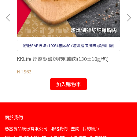
輕
舒肥SAP技法x100%無添加x煙燻層次風味x柔嫩口感
KKLife 煙燻湖鹽舒肥雞胸肉(130±10g/包)
KK
NT$62
NT
加入購物車
關於我們
碁富食品股份有限公司
聯絡我們
查詢
我的帳戶