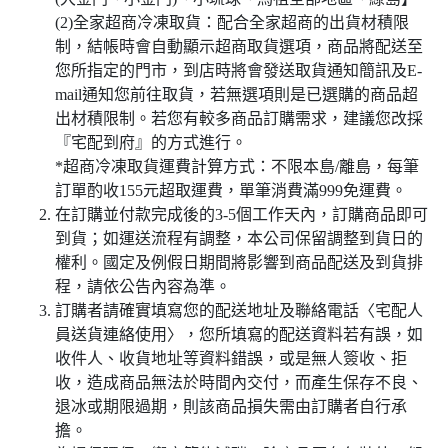
(2)全家超商冷凍取貨：配合全家超商的出貨材積限
制，結帳時會自動顯示超商取貨選項，商品將配送至
您所指定的門市，到店時將會發送取貨通知簡訊及E-
mail通知您前往取貨，若無選項則是已選購的商品超
出材積限制。若您有較多商品訂購需求，建議您改採
『宅配到府』的方式進行。
*超商冷凍取貨運費計算方式：不限本島/離島，每筆
訂單酌收155元超取運費，單筆消費滿999免運費。
在訂購並付款完成後的3-5個工作天內，訂購商品即可
到貨；如運送流程有調整，本公司保留調整到貨日的
權利。國定及例假日期間將影響到商品配送及到貨排
程，請依公告內容為準。
訂購者請確實填寫您的配送地址及聯絡電話〈宅配人
員送貨連絡使用〉，您所填寫的配送資料若有誤，如
收件人、收貨地址等資料錯誤，或是無人簽收、拒
收，造成商品無法於時間內交付，而產生保存不良、
退冰或期限過期，則該商品損失需由訂購者自行承
擔。