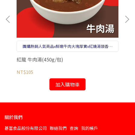
餐
團購熱銷人氣商品x鮮嫩牛肉大塊厚實x紅燒湯頭香醇
濃郁x便利百搭好料理
紅龍 牛肉湯(450g/包)
KK
NT$105
NT
加入購物車
關於我們
碁富食品股份有限公司
聯絡我們
查詢
我的帳戶