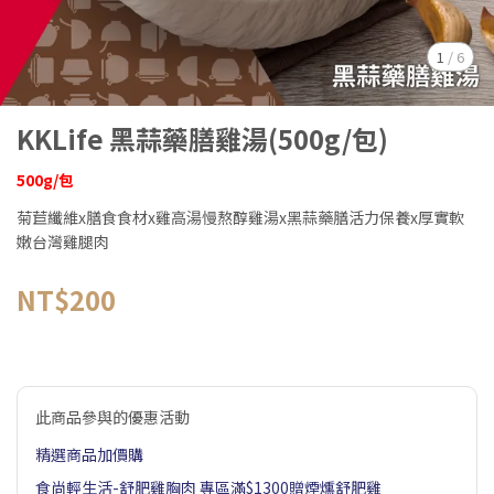
1
/
6
KKLife 黑蒜藥膳雞湯(500g/包)
500g/包
菊苣纖維x膳食食材x雞高湯慢熬醇雞湯x黑蒜藥膳活力保養x厚實軟
嫩台灣雞腿肉
NT$200
此商品參與的優惠活動
精選商品加價購
食尚輕生活-舒肥雞胸肉 專區滿$1300贈煙燻舒肥雞